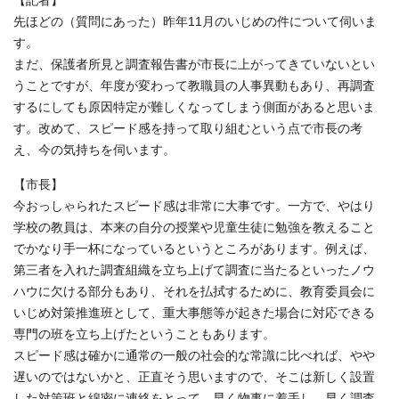
【記者】
先ほどの（質問にあった）昨年11月のいじめの件について伺いま
す。
まだ、保護者所見と調査報告書が市長に上がってきていないとい
うことですが、年度が変わって教職員の人事異動もあり、再調査
するにしても原因特定が難しくなってしまう側面があると思いま
す。改めて、スピード感を持って取り組むという点で市長の考
え、今の気持ちを伺います。
【市長】
今おっしゃられたスピード感は非常に大事です。一方で、やはり
学校の教員は、本来の自分の授業や児童生徒に勉強を教えること
でかなり手一杯になっているというところがあります。例えば、
第三者を入れた調査組織を立ち上げて調査に当たるといったノウ
ハウに欠ける部分もあり、それを払拭するために、教育委員会に
いじめ対策推進班として、重大事態等が起きた場合に対応できる
専門の班を立ち上げたということもあります。
スピード感は確かに通常の一般の社会的な常識に比べれば、やや
遅いのではないかと、正直そう思いますので、そこは新しく設置
した対策班と綿密に連絡をとって、早く物事に着手し、早く調査