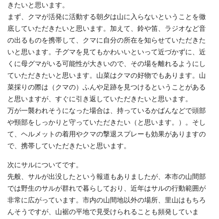
きたいと思います。
まず、クマが活発に活動する朝夕は山に入らないということを徹
底していただきたいと思います。加えて、鈴や笛、ラジオなど音
の出るものを携帯して、クマに自分の所在を知らせていただきた
いと思います。子グマを見てもかわいいといって近づかずに、近
くに母グマがいる可能性が大きいので、その場を離れるようにし
ていただきたいと思います。山菜はクマの好物でもあります。山
菜採りの際は（クマの）ふんや足跡を見つけるということがある
と思いますが、すぐに引き返していただきたいと思います。
万が一襲われそうになった場合は、持っているかばんなどで頭部
や頸部をしっかりと守っていただきたい（と思います。）。そし
て、ヘルメットの着用やクマの撃退スプレーも効果がありますの
で、携帯していただきたいと思います。
次にサルについてです。
先般、サルが出没したという報道もありましたが、本市の山間部
では野生のサルが群れで暮らしており、近年はサルの行動範囲が
非常に広がっています。市内の山間地以外の場所、里山はもちろ
んそうですが、山裾の平地で見受けられることも頻発していま