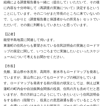
組織による調査報告書を一緒に（提出して）いただいて、その後
に内容を十分吟味して（再調査の実施について）決定するという
ことにしています。その二つがまだ市長のところに来ていないの
で、しっかりと（調査報告書と保護者からの所見を）セットでい
ただいて、その後に判断をしていきたいと思っています。
【記者】
能登半島地震に関連して伺います。
東蓮町の住民からも要望されている住民説明会の実施とロードマ
ップの策定に関して、いつごろまでに実施したいといったスケジ
ュールについて考えをお聞かせください。
【市長】
先般、富山県や氷見市、高岡市、射水市もロードマップを発表し
ていますが、富山市においてもロードマップの検討をしていま
す。ロードマップを発表する前の現在の状況としては、例えば東
蓮町の町内会や自治振興会関係の役員、住民の方も含めてだと思
いますが、市の方針はこのようにしていきたいという住民説明会
をする前の（段階で）、役員との意思疎通を図っているところで
す。今週いっぱいはそのような状況で、ゴールデンウイーク前に