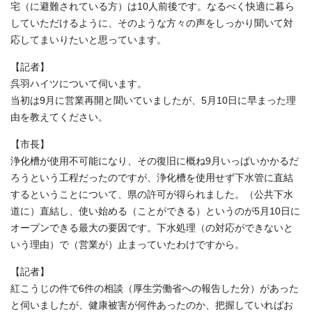
宅（に避難されている方）は10人前後です。なるべく快適に暮ら
していただけるように、そのような方々の声をしっかり聞いて対
応してまいりたいと思っています。
【記者】
呉羽ハイツについて伺います。
当初は9月に営業再開と聞いていましたが、5月10日に早まった理
由を教えてください。
【市長】
浄化槽が使用不可能になり、その復旧に概ね9月いっぱいかかるだ
ろうという工程だったのですが、浄化槽を使用せず下水管に直結
するということについて、県の許可が得られました。（公共下水
道に）直結し、使い始める（ことができる）というのが5月10日に
オープンできる最大の要因です。下水処理（の対応ができないと
いう理由）で（営業が）止まっていたわけですから。
【記者】
紅こうじの件で6件の相談（厚生労働省への報告した分）があった
と伺いましたが、健康被害が何件あったのか、把握していればお