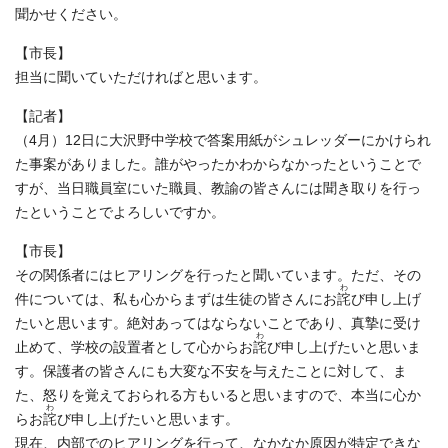
聞かせください。
【市長】
担当に聞いていただければと思います。
【記者】
（4月）12日に大沢野中学校で答案用紙がシュレッダーにかけられ
た事案がありました。誰がやったかわからなかったということで
すが、当日職員室にいた職員、教諭の皆さんには聞き取りを行っ
たということでよろしいですか。
【市長】
その関係者にはヒアリングを行ったと聞いています。ただ、その
わ
件については、私も心からまずは生徒の皆さんにお
詫
び申し上げ
たいと思います。絶対あってはならないことであり、真摯に受け
わ
止めて、学校の設置者として心からお
詫
び申し上げたいと思いま
す。保護者の皆さんにも大変な不安を与えたことに対して、ま
た、怒りを覚えておられる方もいると思いますので、本当に心か
わ
らお
詫
び申し上げたいと思います。
現在、内部でのヒアリングを行って、なかなか原因が特定できな