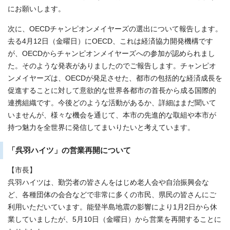
にお願いします。
次に、OECDチャンピオンメイヤーズの選出について報告します。
去る4月12日（金曜日）にOECD、これは経済協力開発機構です
が、OECDからチャンピオンメイヤーズへの参加が認められまし
た。そのような発表がありましたのでご報告します。チャンピオ
ンメイヤーズは、OECDが発足させた、都市の包括的な経済成長を
促進することに対して意欲的な世界各都市の首長から成る国際的
連携組織です。今後どのような活動があるか、詳細はまだ聞いて
いませんが、様々な機会を通じて、本市の先進的な取組や本市が
持つ魅力を全世界に発信してまいりたいと考えています。
「呉羽ハイツ」の営業再開について
【市長】
呉羽ハイツは、勤労者の皆さんをはじめ老人会や自治振興会な
ど、各種団体の会合などで非常に多くの市民、県民の皆さんにご
利用いただいています。能登半島地震の影響により1月2日から休
業していましたが、5月10日（金曜日）から営業を再開することに