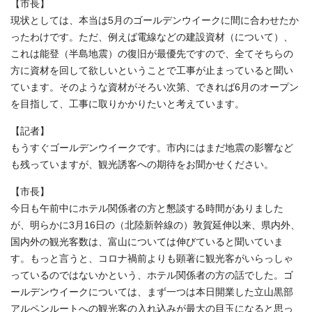
【市長】
現状としては、本当は5月のゴールデンウイークに間に合わせたか
ったわけです。ただ、例えば電線などの建設資材（について）、
これは能登（半島地震）の復旧が最優先ですので、全てそちらの
方に資材を回して欲しいということで工事が止まっていると聞い
ています。そのような資材がそろい次第、できれば6月のオープン
を目指して、工事に取りかかりたいと考えています。
【記者】
もうすぐゴールデンウイークです。市内にはまだ地震の影響など
も残っていますが、観光誘客への期待をお聞かせください。
【市長】
今日も午前中にホテル関係者の方と懇談する時間がありました
が、明らかに3月16日の（北陸新幹線の）敦賀延伸以来、県内外、
国内外の観光客数は、富山については伸びていると聞いていま
す。もっと言うと、コロナ禍前よりも顕著に観光客がいらっしゃ
っているのではないかという、ホテル関係者の方の話でした。ゴ
ールデンウイークについては、まず一つは本日開業した立山黒部
アルペンルートへの観光客の入れ込みが最大の目玉になると思っ