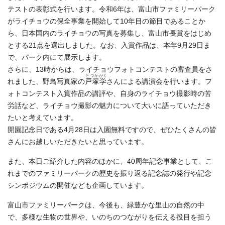
テストの表彰式を行います。令和6年は、富山市ファミリーパーク
がライチョウの保全事業を開始して10年目の節目であることか
ら、日本国内のライチョウの写真を募集し、富山市長賞をはじめ
とする21点を選出しました。なお、入賞作品は、本年9月29日ま
で、パーク内にて展示します。
さらに、13時からは、ライチョウフォトコンテストの審査員をさ
とづか
がく
れました、野鳥写真家の
戸塚
学
さんによる講演会を行います。フ
ォトコンテスト入賞作品の講評や、自身のライチョウ撮影時の苦
労話など、ライチョウ撮影の魅力について大いに語っていただき
たいと考えています。
開園記念日である4月28日は入園無料ですので、ぜひたくさんの皆
さんにお越しいただきたいと思っています。
また、本日ご紹介した内容のほかに、40周年記念事業として、こ
れまでのファミリーパークの歴史を振り返る記念誌の発行や記念
シンポジウムの開催なども企画しています。
富山市ファミリーパークは、今後も、緑豊かな里山の自然の中
で、多様な生物の世界や、いのちのつながりを伝える役目を担う