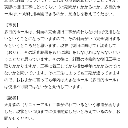
北側の斜面（について）、これから地質調査ということですが、
実際の復旧工事にどのくらい（の期間が）かかるのか、多目的ホ
ールはいつ頃利用再開できるのか、見通しを教えてください。
【市長】
多目的ホールは、斜面の完全復旧工事が終わらなければ使用しな
いということになっていますので、その斜面がいつ完全復旧する
かというところだと思います。現在（復旧に向けて）調査して
（おり）、その調査結果をもとに設計をしなければならないとい
うことだと思っています。その後に、斜面の本格的な復旧工事に
取りかかりますが、工事に着工してから概ね半年はかかるのでは
ないかと聞いています。その工法によっても工期が違ってきます
ので、おおまかに言っても年内は大きなホール（多目的ホール）
は使用不可能ではないかと覚悟しています。
【記者】
天湖森の（リニューアル）工事が遅れているという報道がありま
した。現状といつ頃までに供用開始したいと考えているのか、お
聞かせください。