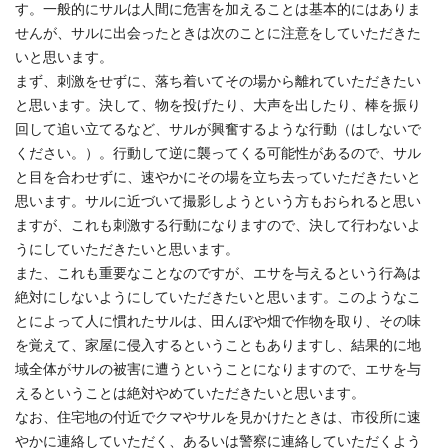
す。一般的にサルは人間に危害を加えることは基本的にはありま
せんが、サルに出会ったときは次のことに注意をしていただきた
いと思います。
まず、刺激をせずに、落ち着いてその場から離れていただきたい
と思います。決して、物を投げたり、大声を出したり、棒を振り
回して追い立てるなど、サルが興奮するような行動（はしないで
ください。）。行動して逆に襲ってくる可能性があるので、サル
と目を合わせずに、速やかにその場を立ち去っていただきたいと
思います。サルに近づいて撮影しようという方もおられると思い
ますが、これも刺激する行動になりますので、決して行わないよ
うにしていただきたいと思います。
また、これも重要なことなのですが、エサを与えるという行為は
絶対にしないようにしていただきたいと思います。このようなこ
とによって人に慣れたサルは、田んぼや畑で作物を取り、その味
を覚えて、家屋に侵入するということもありますし、結果的に地
域全体がサルの被害に遭うということになりますので、エサを与
えるということは絶対やめていただきたいと思います。
なお、住宅地の付近でクマやサルを見かけたときは、市役所に速
やかに連絡していただく、あるいは警察に連絡していただくよう