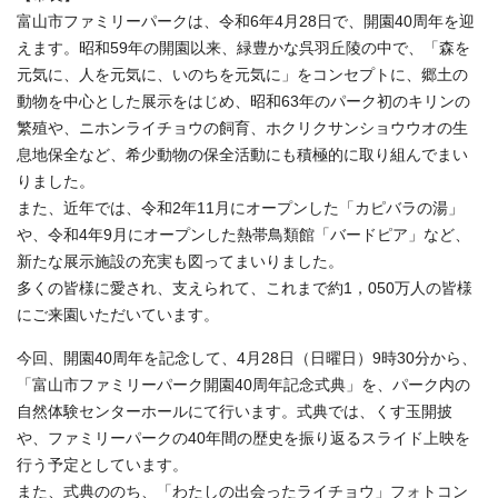
富山市ファミリーパークは、令和6年4月28日で、開園40周年を迎
えます。昭和59年の開園以来、緑豊かな呉羽丘陵の中で、「森を
元気に、人を元気に、いのちを元気に」をコンセプトに、郷土の
動物を中心とした展示をはじめ、昭和63年のパーク初のキリンの
繁殖や、ニホンライチョウの飼育、ホクリクサンショウウオの生
息地保全など、希少動物の保全活動にも積極的に取り組んでまい
りました。
また、近年では、令和2年11月にオープンした「カピバラの湯」
や、令和4年9月にオープンした熱帯鳥類館「バードピア」など、
新たな展示施設の充実も図ってまいりました。
多くの皆様に愛され、支えられて、これまで約1，050万人の皆様
にご来園いただいています。
今回、開園40周年を記念して、4月28日（日曜日）9時30分から、
「富山市ファミリーパーク開園40周年記念式典」を、パーク内の
自然体験センターホールにて行います。式典では、くす玉開披
や、ファミリーパークの40年間の歴史を振り返るスライド上映を
行う予定としています。
また、式典ののち、「わたしの出会ったライチョウ」フォトコン