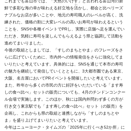
これまでも富山市では、「天然のいけす」と言われる富山湾の新
い
鮮で多彩な海の幸が味わえる好立地を
活
かし、都会と比べリーズ
ナブルなお店が多いことや、地元の寿司職人のレベルが高く、洗
練された、価格の割に大変レベルの高いお寿司が味わえるという
ことを、SNSや各種イベントでPRし、実際に店舗へ足を運んでい
ただき、気軽に寿司を楽しんでもらえるよう県と協調して活動を
進めてまいりました。
今後の取組としましては、「すしのまちとやま」のフレーズをさ
らに広げていくために、市内外への情報発信をさらに強化してま
いりたいと考えています。具体的には、SNSを通じて本市の寿司
の魅力を継続して発信していくとともに、3大都市圏である東京、
大阪、名古屋においてPRイベントを開催したいと考えています。
また、昨年から多くの市民の方に好評をいただいている「ます寿
しの食べ比べ」セットの販売についても、4月のチンドンコンクー
ル会場で実施します。このほか、秋には国内外問わず多くの方が
行き交う東京駅でも「ます寿しの食べ比べ」セット（の販売）を
企画し、これからも県の取組と連携しながら「すしのまちとや
ま」を盛り上げてまいりたいと考えています。
今年はニューヨーク・タイムズの「2025年に行くべき52か所」に