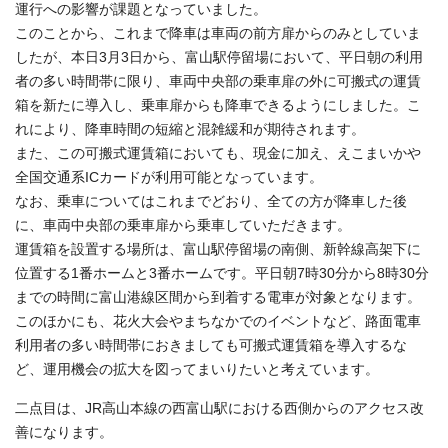
運行への影響が課題となっていました。
このことから、これまで降車は車両の前方扉からのみとしていま
したが、本日3月3日から、富山駅停留場において、平日朝の利用
者の多い時間帯に限り、車両中央部の乗車扉の外に可搬式の運賃
箱を新たに導入し、乗車扉からも降車できるようにしました。こ
れにより、降車時間の短縮と混雑緩和が期待されます。
また、この可搬式運賃箱においても、現金に加え、えこまいかや
全国交通系ICカードが利用可能となっています。
なお、乗車についてはこれまでどおり、全ての方が降車した後
に、車両中央部の乗車扉から乗車していただきます。
運賃箱を設置する場所は、富山駅停留場の南側、新幹線高架下に
位置する1番ホームと3番ホームです。平日朝7時30分から8時30分
までの時間に富山港線区間から到着する電車が対象となります。
このほかにも、花火大会やまちなかでのイベントなど、路面電車
利用者の多い時間帯におきましても可搬式運賃箱を導入するな
ど、運用機会の拡大を図ってまいりたいと考えています。
二点目は、JR高山本線の西富山駅における西側からのアクセス改
善になります。