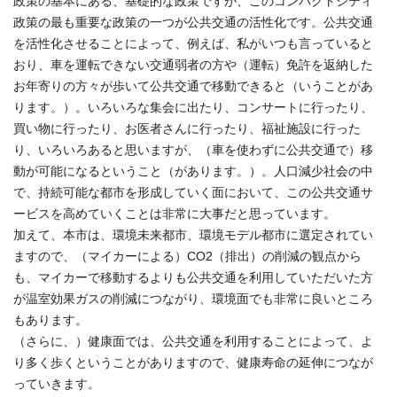
政策の基本にある、基礎的な政策ですが、このコンパクトシティ
政策の最も重要な政策の一つが公共交通の活性化です。公共交通
を活性化させることによって、例えば、私がいつも言っていると
おり、車を運転できない交通弱者の方や（運転）免許を返納した
お年寄りの方々が歩いて公共交通で移動できると（いうことがあ
ります。）。いろいろな集会に出たり、コンサートに行ったり、
買い物に行ったり、お医者さんに行ったり、福祉施設に行った
り、いろいろあると思いますが、（車を使わずに公共交通で）移
動が可能になるということ（があります。）。人口減少社会の中
で、持続可能な都市を形成していく面において、この公共交通サ
ービスを高めていくことは非常に大事だと思っています。
加えて、本市は、環境未来都市、環境モデル都市に選定されてい
ますので、（マイカーによる）CO2（排出）の削減の観点から
も、マイカーで移動するよりも公共交通を利用していただいた方
が温室効果ガスの削減につながり、環境面でも非常に良いところ
もあります。
（さらに、）健康面では、公共交通を利用することによって、よ
り多く歩くということがありますので、健康寿命の延伸につなが
っていきます。