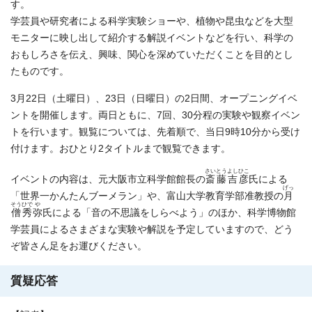
す。
学芸員や研究者による科学実験ショーや、植物や昆虫などを大型
モニターに映し出して紹介する解説イベントなどを行い、科学の
おもしろさを伝え、興味、関心を深めていただくことを目的とし
たものです。
3月22日（土曜日）、23日（日曜日）の2日間、オープニングイベ
ントを開催します。両日ともに、7回、30分程の実験や観察イベン
トを行います。観覧については、先着順で、当日9時10分から受け
付けます。おひとり2タイトルまで観覧できます。
さいとう
よしひこ
イベントの内容は、元大阪市立科学館館長の
斎藤
吉彦
氏による
げっ
「世界一かんたんブーメラン」や、富山大学教育学部准教授の
月
そう
ひで
や
僧
秀
弥
氏による「音の不思議をしらべよう」のほか、科学博物館
学芸員によるさまざまな実験や解説を予定していますので、どう
ぞ皆さん足をお運びください。
質疑応答