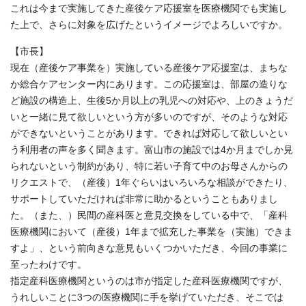
これは今まで実施してきた産後ケア応援室を医療機関でも実施し
た上で、さらに対象を広げたというイメージでよろしいですか。
【市長】
現在（産後ケア事業を）実施している産後ケア応援室は、まちな
か総合ケアセンター内にあります。この応援室は、部屋の造りな
ど施設の構造上、生後5か月以上の乳児への対応や、上のきょうだ
いと一緒に見て欲しいという方が多いのですが、そのような対応
ができないということがあります。できれば対応して欲しいとい
う利用者の声を多く聞きます。富山市の施設では4か月までしか見
られないという制約があり、特に若い子育て中のお母さんからの
リクエストで、（産後）1年ぐらいはいろいろな相談ができたり、
サポートしていただければ非常に助かるということもありまし
た。（また、）民間の産科医と意見交換をしている中で、「産科
医療機関において（産後）1年まで拡充した事業を（実施）できま
すよ」、という前向きな意見もいくつかいただき、今回の事業に
至ったわけです。
指定産科医療機関というのは市が指定した産科医療機関ですが、
うれしいことに3つの医療機関に手を挙げていただき、そこでは