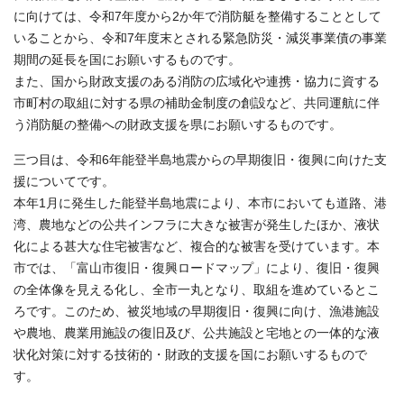
に向けては、令和7年度から2か年で消防艇を整備することとして
いることから、令和7年度末とされる緊急防災・減災事業債の事業
期間の延長を国にお願いするものです。
また、国から財政支援のある消防の広域化や連携・協力に資する
市町村の取組に対する県の補助金制度の創設など、共同運航に伴
う消防艇の整備への財政支援を県にお願いするものです。
三つ目は、令和6年能登半島地震からの早期復旧・復興に向けた支
援についてです。
本年1月に発生した能登半島地震により、本市においても道路、港
湾、農地などの公共インフラに大きな被害が発生したほか、液状
化による甚大な住宅被害など、複合的な被害を受けています。本
市では、「富山市復旧・復興ロードマップ」により、復旧・復興
の全体像を見える化し、全市一丸となり、取組を進めているとこ
ろです。このため、被災地域の早期復旧・復興に向け、漁港施設
や農地、農業用施設の復旧及び、公共施設と宅地との一体的な液
状化対策に対する技術的・財政的支援を国にお願いするもので
す。