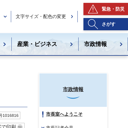
緊急・防災
文字サイズ・配色の変更
さがす
産業・ビジネス
市政情報
市政情報
市長室へようこそ
1016816
字で印刷
市長記者会見