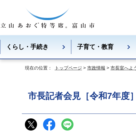
くらし・手続き
子育て・教育
現在の位置：
トップページ
>
市政情報
>
市長室へよ
市長記者会見［令和7年度