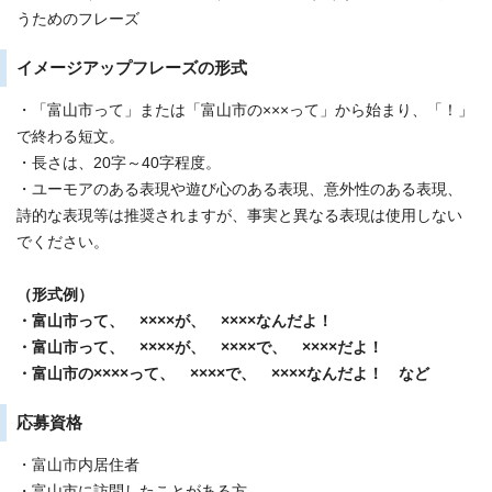
うためのフレーズ
イメージアップフレーズの形式
・「富山市って」または「富山市の×××って」から始まり、「！」
で終わる短文。
・長さは、20字～40字程度。
・ユーモアのある表現や遊び心のある表現、意外性のある表現、
詩的な表現等は推奨されますが、事実と異なる表現は使用しない
でください。
（形式例）
・富山市って、 ××××が、 ××××なんだよ！
・富山市って、 ××××が、 ××××で、 ××××だよ！
・富山市の××××って、 ××××で、 ××××なんだよ！ など
応募資格
・富山市内居住者
・富山市に訪問したことがある方