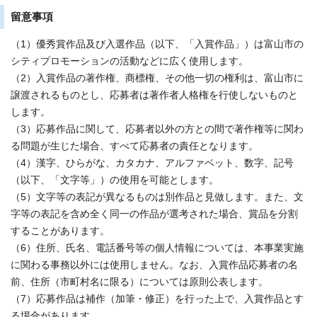
留意事項
（1）優秀賞作品及び入選作品（以下、「入賞作品」）は富山市の
シティプロモーションの活動などに広く使用します。
（2）入賞作品の著作権、商標権、その他一切の権利は、富山市に
譲渡されるものとし、応募者は著作者人格権を行使しないものと
します。
（3）応募作品に関して、応募者以外の方との間で著作権等に関わ
る問題が生じた場合、すべて応募者の責任となります。
（4）漢字、ひらがな、カタカナ、アルファベット、数字、記号
（以下、「文字等」）の使用を可能とします。
（5）文字等の表記が異なるものは別作品と見做します。また、文
字等の表記を含め全く同一の作品が選考された場合、賞品を分割
することがあります。
（6）住所、氏名、電話番号等の個人情報については、本事業実施
に関わる事務以外には使用しません。なお、入賞作品応募者の名
前、住所（市町村名に限る）については原則公表します。
（7）応募作品は補作（加筆・修正）を行った上で、入賞作品とす
る場合があります。