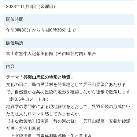
2023年11月3日（金曜日）
開催時間
午前9時30分 から 午後0時30分 まで
開催場所
富山市篁牛人記念美術館（民俗民芸村内）集合
内容
テーマ「呉羽山周辺の地形と地質」
文化の日に、民俗民芸村を発着地として呉羽山展望台あたりま
で、自然豊かな呉羽丘陵の地形を確認しながら徒歩で散策します
（約3.5キロメートル）。
地質学の専門家による現地解説をとおして、呉羽丘陵の形成にい
たる壮大なロマンを感じてみませんか。
【主な散策地】旧河道（昔の河の跡）・呉羽山礫層・安養坊砂泥
互層・呉羽山断層
旧北陸街道・市電呉羽駅跡地・牛ヶ首用水