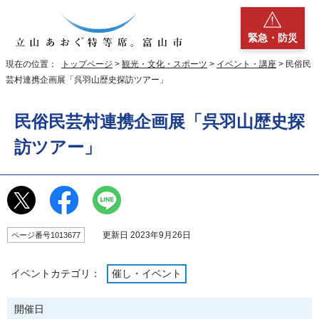
緊急・防災
現在の位置：
トップページ
>
観光・文化・スポーツ
>
イベント・講座
> 民俗民
芸村連携企画展「呉羽山歴史探訪ツアー」
民俗民芸村連携企画展「呉羽山歴史探
訪ツアー」
更新日 2023年9月26日
ページ番号1013677
イベントカテゴリ：
催し・イベント
開催日