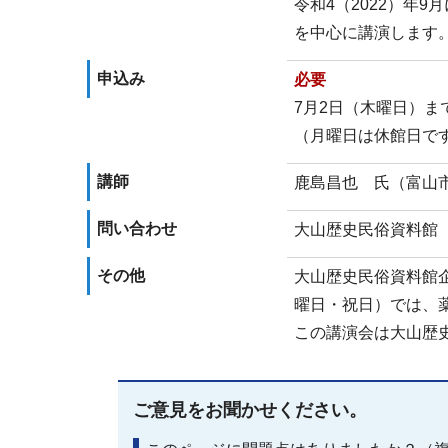
令和4（2022）年
を中心に講演します
申込み
必要
7月2日（木曜日）
（月曜日は休館日で
講師
鹿島昌也 氏（富山
問い合わせ
大山歴史民俗資料館（電
その他
大山歴史民俗資料館企
曜日・祝日）では、
この講演会は大山歴
ご意見をお聞かせください。