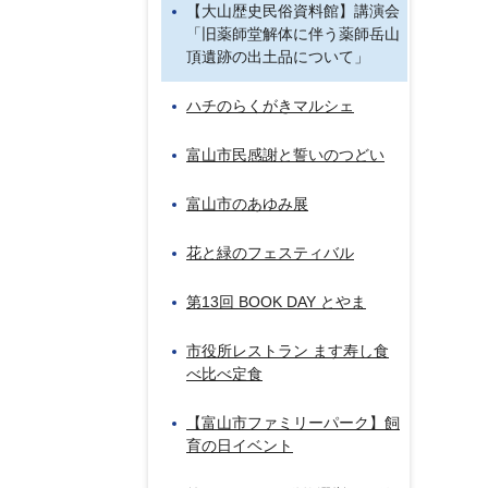
【大山歴史民俗資料館】講演会
「旧薬師堂解体に伴う薬師岳山
頂遺跡の出土品について」
ハチのらくがきマルシェ
富山市民感謝と誓いのつどい
富山市のあゆみ展
花と緑のフェスティバル
第13回 BOOK DAY とやま
市役所レストラン ます寿し食
べ比べ定食
【富山市ファミリーパーク】飼
育の日イベント