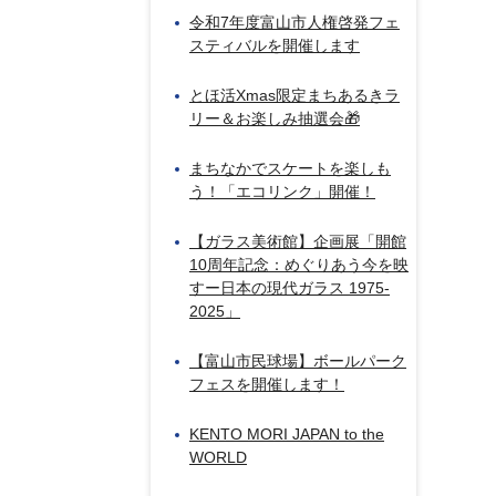
令和7年度富山市人権啓発フェ
スティバルを開催します
とほ活Xmas限定まちあるきラ
リー＆お楽しみ抽選会🎁
まちなかでスケートを楽しも
う！「エコリンク」開催！
【ガラス美術館】企画展「開館
10周年記念：めぐりあう今を映
すー日本の現代ガラス 1975-
2025」
【富山市民球場】ボールパーク
フェスを開催します！
KENTO MORI JAPAN to the
WORLD