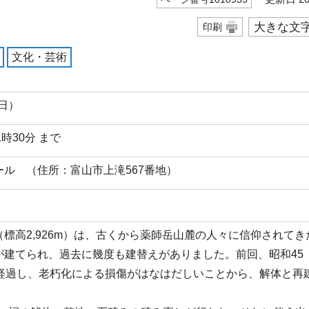
大きな文
印刷
文化・芸術
曜日）
1時30分 まで
ル （住所：富山市上滝567番地）
標高2,926m）は、古くから薬師岳山麓の人々に信仰されて
建てられ、過去に幾度も建替えがありました。前回、昭和45（
く経過し、老朽化による損傷がはなはだしいことから、解体と再