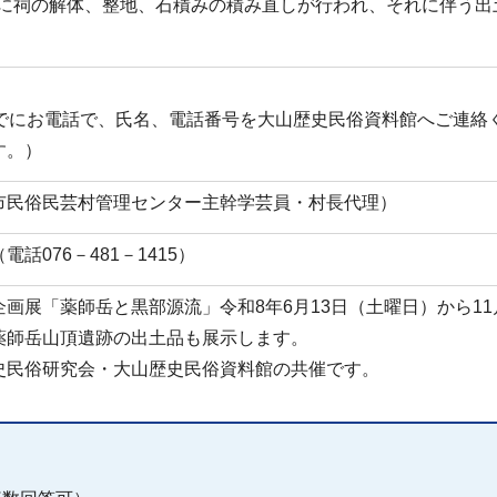
9月に祠の解体、整地、石積みの積み直しが行われ、それに伴う
。
までにお電話で、氏名、電話番号を大山歴史民俗資料館へご連絡
す。）
市民俗民芸村管理センター主幹学芸員・村長代理）
話076－481－1415）
画展「薬師岳と黒部源流」令和8年6月13日（土曜日）から11
薬師岳山頂遺跡の出土品も展示します。
史民俗研究会・大山歴史民俗資料館の共催です。