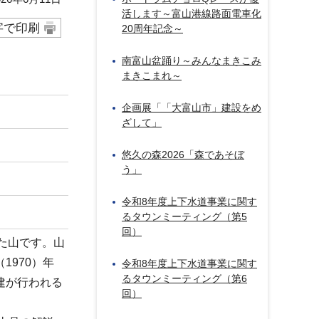
活します～富山港線路面電車化
字で印刷
20周年記念～
南富山盆踊り～みんなまきこみ
まきこまれ～
企画展「「大富山市」建設をめ
ざして」
悠久の森2026「森であそぼ
う」
令和8年度上下水道事業に関す
るタウンミーティング（第5
回）
きた山です。山
1970）年
令和8年度上下水道事業に関す
るタウンミーティング（第6
建が行われる
回）