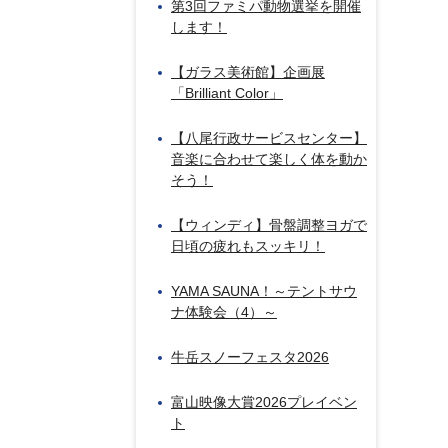
第3回ファミパ動物選挙を開催
します！
【ガラス美術館】企画展
「Brilliant Color」
【八尾行政サービスセンター】
音楽に合わせて楽しく体を動か
そう！
【ウィンディ】骨盤調整ヨガで
日頃の疲れもスッキリ！
YAMA SAUNA！～テントサウ
ナ体験会（4）～
牛岳スノーフェスタ2026
富山映像大賞2026プレイベン
ト