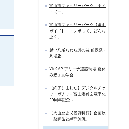
富山市ファミリーパーク「ナイ
トズー」
富山市ファミリーパーク【里山
ガイド】「トンボって、どんな
虫？」
越中八尾おわら風の盆 前夜祭 -
劇場版-
YKK AP アリーナ建設現場 夏休
み親子見学会
【終了しました】デジタルチケ
ットガチャ～富山港路面電車化
20周年記念～
【大山歴史民俗資料館】企画展
「薬師岳と黒部源流」