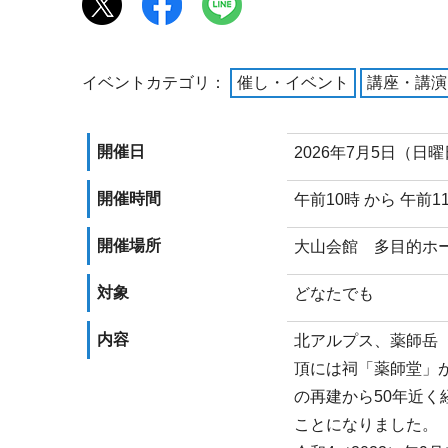
イベントカテゴリ：
催し・イベント
講座・講演
開催日
2026年7月5日（日
開催時間
午前10時 から 午前1
開催場所
大山会館 多目的ホー
対象
どなたでも
内容
北アルプス、薬師岳（
頂には祠「薬師堂」が
の再建から50年近
ことになりました。