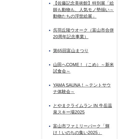
【佐藤記念美術館】特別展「絵
師も動物も、人気モノ勢揃い～
動物たちの浮世絵展」
呉羽丘陵ウオーク（富山市合併
20周年記念事業）
第65回富山まつり
山田へCOME！（こめ）～新米
試食会～
YAMA SAUNA！～テントサウ
ナ体験会～
とやまクライムラン IN 牛岳温
泉スキー場2025
富山市ファミリーパーク「輝
け！いのちの集い2025」