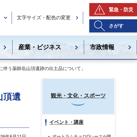
緊急・防災
文字サイズ・配色の変更
さがす
産業・ビジネス
市政情報
体に伴う薬師岳山頂遺跡の出土品について」
山頂遺
観光・文化・スポーツ
イベント・講座
26年6月11日
ポートラムチョロQレースが復