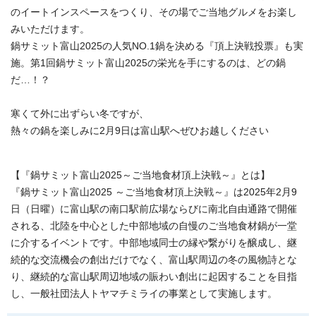
のイートインスペースをつくり、その場でご当地グルメをお楽し
みいただけます。
鍋サミット富山2025の人気NO.1鍋を決める『頂上決戦投票』も実
施。第1回鍋サミット富山2025の栄光を手にするのは、どの鍋
だ…！？
寒くて外に出ずらい冬ですが、
熱々の鍋を楽しみに2月9日は富山駅へぜひお越しください
【『鍋サミット富山2025～ご当地食材頂上決戦～』とは】
『鍋サミット富山2025 ～ご当地食材頂上決戦～』は2025年2月9
日（日曜）に富山駅の南口駅前広場ならびに南北自由通路で開催
される、北陸を中心とした中部地域の自慢のご当地食材鍋が一堂
に介するイベントです。中部地域同士の縁や繋がりを醸成し、継
続的な交流機会の創出だけでなく、富山駅周辺の冬の風物詩とな
り、継続的な富山駅周辺地域の賑わい創出に起因することを目指
し、一般社団法人トヤマチミライの事業として実施します。