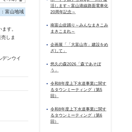
活します～富山港線路面電車化
ア：富山地域
20周年記念～
南富山盆踊り～みんなまきこみ
います。
まきこまれ～
販売しま
企画展「「大富山市」建設をめ
ざして」
ルデンウイ
悠久の森2026「森であそぼ
う」
令和8年度上下水道事業に関す
るタウンミーティング（第5
回）
令和8年度上下水道事業に関す
るタウンミーティング（第6
回）