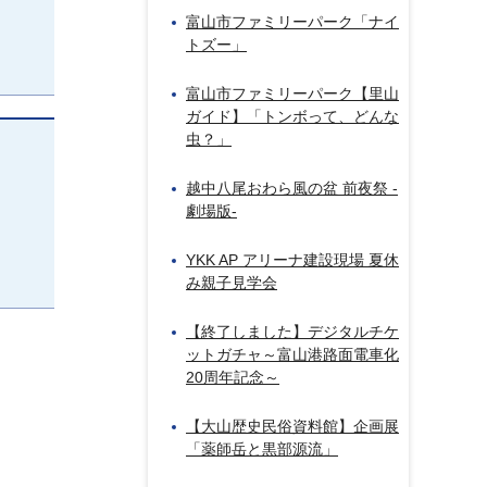
富山市ファミリーパーク「ナイ
トズー」
富山市ファミリーパーク【里山
ガイド】「トンボって、どんな
虫？」
越中八尾おわら風の盆 前夜祭 -
劇場版-
YKK AP アリーナ建設現場 夏休
み親子見学会
【終了しました】デジタルチケ
ットガチャ～富山港路面電車化
20周年記念～
【大山歴史民俗資料館】企画展
「薬師岳と黒部源流」