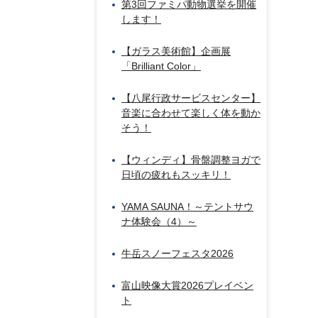
第3回ファミパ動物選挙を開催
します！
【ガラス美術館】企画展
「Brilliant Color」
【八尾行政サービスセンター】
音楽に合わせて楽しく体を動か
そう！
【ウィンディ】骨盤調整ヨガで
日頃の疲れもスッキリ！
YAMA SAUNA！～テントサウ
ナ体験会（4）～
牛岳スノーフェスタ2026
富山映像大賞2026プレイベン
ト