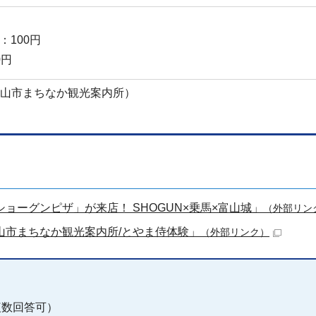
：100円
0円
0（富山市まちなか観光案内所）
ショーグンピザ」が来店！ SHOGUN×乗馬×富山城」
（外部リン
富山市まちなか観光案内所/とやま侍体験」
（外部リンク）
複数回答可）