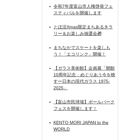
令和7年度富山市人権啓発フェ
スティバルを開催します
とほ活Xmas限定まちあるきラ
リー＆お楽しみ抽選会🎁
まちなかでスケートを楽しも
う！「エコリンク」開催！
【ガラス美術館】企画展「開館
10周年記念：めぐりあう今を映
すー日本の現代ガラス 1975-
2025」
【富山市民球場】ボールパーク
フェスを開催します！
KENTO MORI JAPAN to the
WORLD