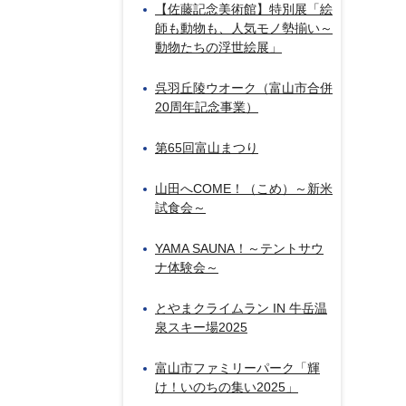
【佐藤記念美術館】特別展「絵
師も動物も、人気モノ勢揃い～
動物たちの浮世絵展」
呉羽丘陵ウオーク（富山市合併
20周年記念事業）
第65回富山まつり
山田へCOME！（こめ）～新米
試食会～
YAMA SAUNA！～テントサウ
ナ体験会～
とやまクライムラン IN 牛岳温
泉スキー場2025
富山市ファミリーパーク「輝
け！いのちの集い2025」