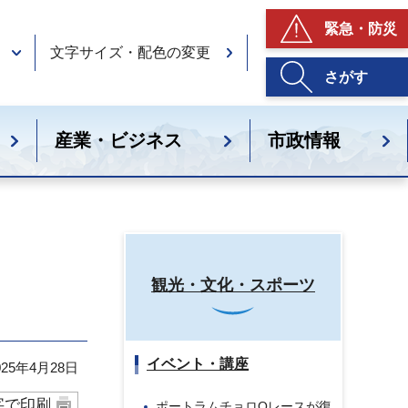
緊急・防災
文字サイズ・配色の変更
さがす
産業・ビジネス
市政情報
観光・文化・スポーツ
イベント・講座
25年4月28日
字で印刷
ポートラムチョロQレースが復