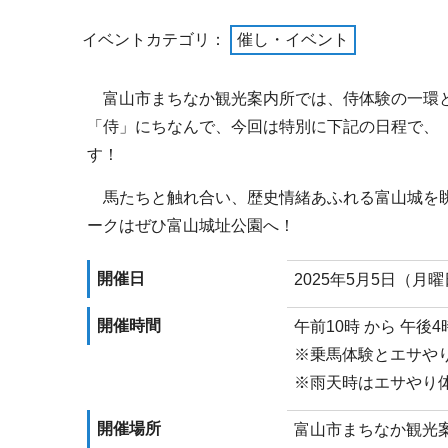
イベントカテゴリ：
催し・イベント
富山市まちなか観光案内所では、侍体験の一環と
「侍」にちなんで、今回は特別に下記の日程で、「
す！
馬たちと触れ合い、歴史情緒あふれる富山城を眺
ークはぜひ富山城址公園へ！
開催日
2025年5月5日（月
開催時間
午前10時 から 午後4
※乗馬体験とエサやり
※雨天時はエサやり
開催場所
富山市まちなか観光