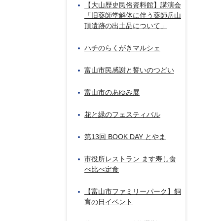
【大山歴史民俗資料館】講演会
「旧薬師堂解体に伴う薬師岳山
頂遺跡の出土品について」
ハチのらくがきマルシェ
富山市民感謝と誓いのつどい
富山市のあゆみ展
花と緑のフェスティバル
第13回 BOOK DAY とやま
市役所レストラン ます寿し食
べ比べ定食
【富山市ファミリーパーク】飼
育の日イベント