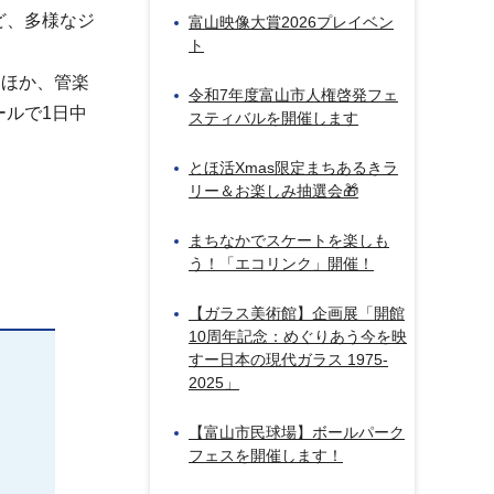
ど、多様なジ
富山映像大賞2026プレイベン
ト
るほか、管楽
令和7年度富山市人権啓発フェ
ルで1日中
スティバルを開催します
とほ活Xmas限定まちあるきラ
リー＆お楽しみ抽選会🎁
まちなかでスケートを楽しも
う！「エコリンク」開催！
【ガラス美術館】企画展「開館
10周年記念：めぐりあう今を映
すー日本の現代ガラス 1975-
2025」
【富山市民球場】ボールパーク
フェスを開催します！