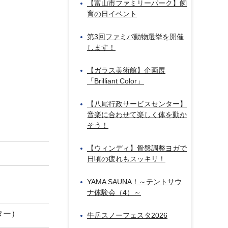
【富山市ファミリーパーク】飼
育の日イベント
第3回ファミパ動物選挙を開催
します！
【ガラス美術館】企画展
「Brilliant Color」
【八尾行政サービスセンター】
音楽に合わせて楽しく体を動か
そう！
【ウィンディ】骨盤調整ヨガで
日頃の疲れもスッキリ！
YAMA SAUNA！～テントサウ
ナ体験会（4）～
ター）
牛岳スノーフェスタ2026