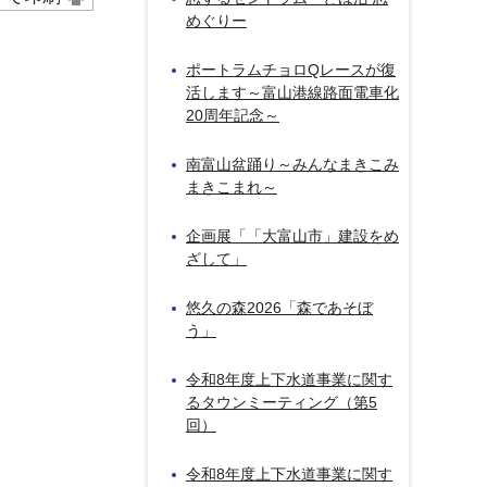
めぐりー
ポートラムチョロQレースが復
活します～富山港線路面電車化
20周年記念～
南富山盆踊り～みんなまきこみ
まきこまれ～
企画展「「大富山市」建設をめ
ざして」
悠久の森2026「森であそぼ
う」
令和8年度上下水道事業に関す
るタウンミーティング（第5
回）
令和8年度上下水道事業に関す