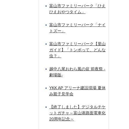
富山市ファミリーパーク「ひえ
ひえおやつタイム」
富山市ファミリーパーク「ナイ
トズー」
富山市ファミリーパーク【里山
ガイド】「トンボって、どんな
虫？」
越中八尾おわら風の盆 前夜祭 -
劇場版-
YKK AP アリーナ建設現場 夏休
み親子見学会
【終了しました】デジタルチケ
ットガチャ～富山港路面電車化
20周年記念～