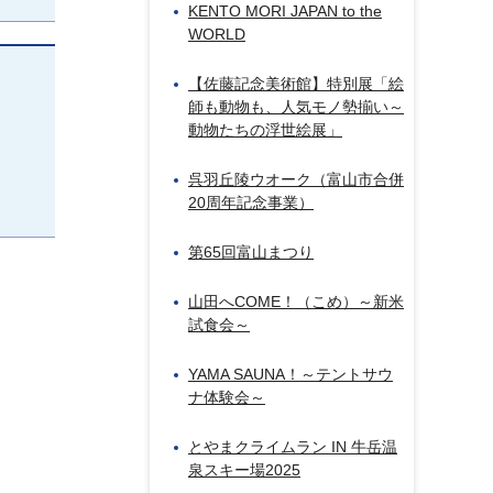
KENTO MORI JAPAN to the
WORLD
【佐藤記念美術館】特別展「絵
師も動物も、人気モノ勢揃い～
動物たちの浮世絵展」
呉羽丘陵ウオーク（富山市合併
20周年記念事業）
第65回富山まつり
山田へCOME！（こめ）～新米
試食会～
YAMA SAUNA！～テントサウ
ナ体験会～
とやまクライムラン IN 牛岳温
泉スキー場2025