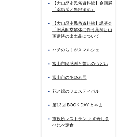
【大山歴史民俗資料館】企画展
「薬師岳と黒部源流」
【大山歴史民俗資料館】講演会
「旧薬師堂解体に伴う薬師岳山
頂遺跡の出土品について」
ハチのらくがきマルシェ
富山市民感謝と誓いのつどい
富山市のあゆみ展
花と緑のフェスティバル
第13回 BOOK DAY とやま
市役所レストラン ます寿し食
べ比べ定食