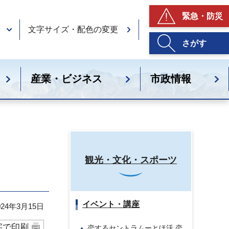
緊急・防災
文字サイズ・配色の変更
さがす
産業・ビジネス
市政情報
観光・文化・スポーツ
イベント・講座
24年3月15日
字で印刷
恋するセントラムーとほ活 恋