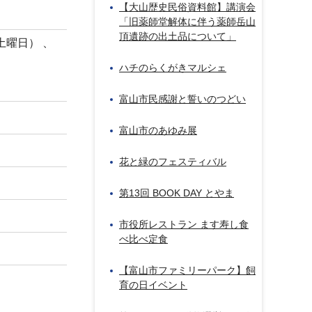
【大山歴史民俗資料館】講演会
「旧薬師堂解体に伴う薬師岳山
頂遺跡の出土品について」
土曜日） 、
ハチのらくがきマルシェ
富山市民感謝と誓いのつどい
富山市のあゆみ展
花と緑のフェスティバル
第13回 BOOK DAY とやま
市役所レストラン ます寿し食
べ比べ定食
【富山市ファミリーパーク】飼
育の日イベント