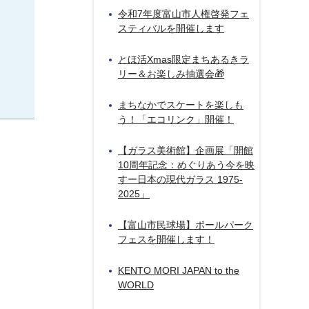
令和7年度富山市人権啓発フェ
スティバルを開催します
とほ活Xmas限定まちあるきラ
リー＆お楽しみ抽選会🎁
まちなかでスケートを楽しも
う！「エコリンク」開催！
【ガラス美術館】企画展「開館
10周年記念：めぐりあう今を映
すー日本の現代ガラス 1975-
2025」
【富山市民球場】ボールパーク
フェスを開催します！
KENTO MORI JAPAN to the
WORLD