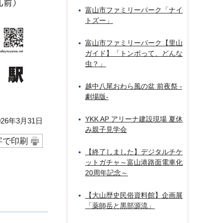
富山市ファミリーパーク「ナイ
トズー」
富山市ファミリーパーク【里山
ガイド】「トンボって、どんな
虫？」
越中八尾おわら風の盆 前夜祭 -
劇場版-
YKK AP アリーナ建設現場 夏休
26年3月31日
み親子見学会
字で印刷
【終了しました】デジタルチケ
ットガチャ～富山港路面電車化
20周年記念～
【大山歴史民俗資料館】企画展
「薬師岳と黒部源流」