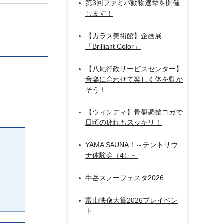
第3回ファミパ動物選挙を開催
します！
【ガラス美術館】企画展
「Brilliant Color」
【八尾行政サービスセンター】
音楽に合わせて楽しく体を動か
そう！
【ウィンディ】骨盤調整ヨガで
日頃の疲れもスッキリ！
YAMA SAUNA！～テントサウ
ナ体験会（4）～
牛岳スノーフェスタ2026
富山映像大賞2026プレイベン
ト