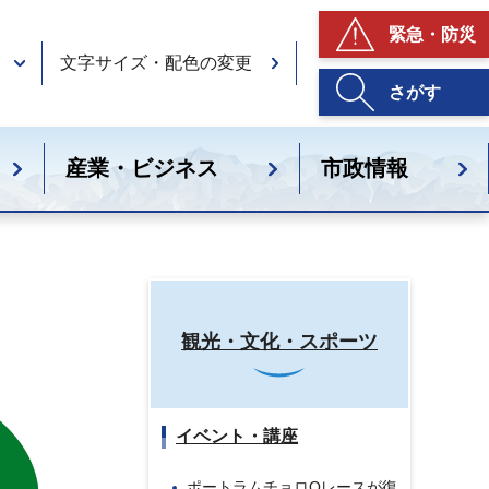
緊急・防災
文字サイズ・配色の変更
さがす
産業・ビジネス
市政情報
観光・文化・スポーツ
イベント・講座
ポートラムチョロQレースが復