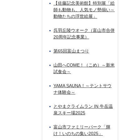
【佐藤記念美術館】特別展「絵
師も動物も、人気モノ勢揃い～
動物たちの浮世絵展」
呉羽丘陵ウオーク（富山市合併
20周年記念事業）
第65回富山まつり
山田へCOME！（こめ）～新米
試食会～
YAMA SAUNA！～テントサウ
ナ体験会～
とやまクライムラン IN 牛岳温
泉スキー場2025
富山市ファミリーパーク「輝
け！いのちの集い2025」