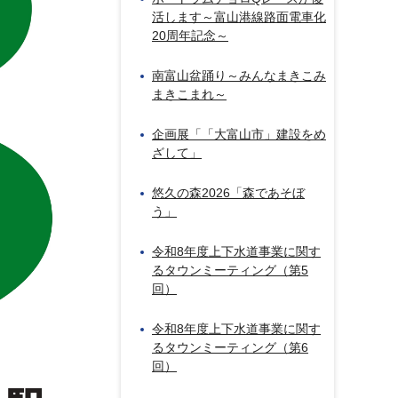
活します～富山港線路面電車化
20周年記念～
南富山盆踊り～みんなまきこみ
まきこまれ～
企画展「「大富山市」建設をめ
ざして」
悠久の森2026「森であそぼ
う」
令和8年度上下水道事業に関す
るタウンミーティング（第5
回）
令和8年度上下水道事業に関す
るタウンミーティング（第6
回）