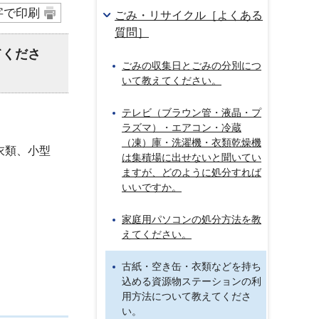
字で印刷
ごみ・リサイクル［よくある
質問］
てくださ
ごみの収集日とごみの分別につ
いて教えてください。
テレビ（ブラウン管・液晶・プ
ラズマ）・エアコン・冷蔵
（凍）庫・洗濯機・衣類乾燥機
衣類、小型
は集積場に出せないと聞いてい
ますが、どのように処分すれば
いいですか。
家庭用パソコンの処分方法を教
えてください。
古紙・空き缶・衣類などを持ち
込める資源物ステーションの利
用方法について教えてくださ
い。