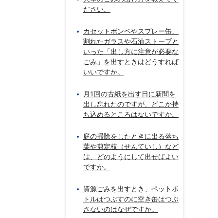
ださい。
カセットボンベやスプレー缶、
割れたガラスや石油ストーブと
いった「出し方に注意が必要な
ごみ」を出すときはどうすれば
いいですか。
月1回の古紙を出す日に新聞を
出し忘れたのですが、どこか持
ち込めるところはないですか。
庭の掃除をしたときに出る落ち
葉や剪定枝（せんていし）など
は、どのようにして出せばよい
ですか。
資源ごみを出すとき、ペットボ
トルはつぶすのに空き缶はつぶ
さないのはなぜですか。