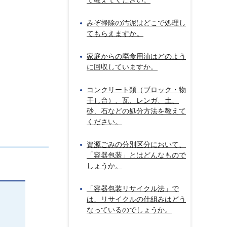
て教えてください。
みぞ掃除の汚泥はどこで処理し
てもらえますか。
家庭からの廃食用油はどのよう
に回収していますか。
コンクリート類（ブロック・物
干し台）、瓦、レンガ、土、
砂、石などの処分方法を教えて
ください。
資源ごみの分別区分において、
「容器包装」とはどんなもので
しょうか。
「容器包装リサイクル法」で
は、リサイクルの仕組みはどう
なっているのでしょうか。