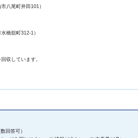
市八尾町井田101）
）
橋舘町312-1）
を回収しています。
複数回答可）