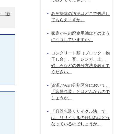
て教えてください。
みぞ掃除の汚泥はどこで処理し
ト（新
てもらえますか。
家庭からの廃食用油はどのよう
に回収していますか。
コンクリート類（ブロック・物
干し台）、瓦、レンガ、土、
砂、石などの処分方法を教えて
ください。
資源ごみの分別区分において、
「容器包装」とはどんなもので
しょうか。
「容器包装リサイクル法」で
は、リサイクルの仕組みはどう
なっているのでしょうか。