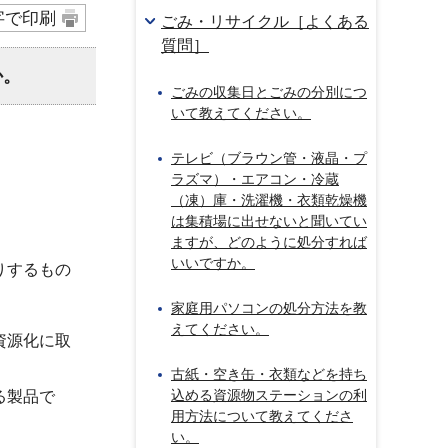
字で印刷
ごみ・リサイクル［よくある
質問］
か。
ごみの収集日とごみの分別につ
いて教えてください。
テレビ（ブラウン管・液晶・プ
ラズマ）・エアコン・冷蔵
（凍）庫・洗濯機・衣類乾燥機
は集積場に出せないと聞いてい
ますが、どのように処分すれば
いいですか。
りするもの
家庭用パソコンの処分方法を教
えてください。
資源化に取
古紙・空き缶・衣類などを持ち
込める資源物ステーションの利
る製品で
用方法について教えてくださ
い。