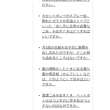
ださい。
カセットボンベやスプレー缶、
割れたガラスや石油ストーブと
いった「出し方に注意が必要な
ごみ」を出すときはどうすれば
いいですか。
月1回の古紙を出す日に新聞を
出し忘れたのですが、どこか持
ち込めるところはないですか。
庭の掃除をしたときに出る落ち
葉や剪定枝（せんていし）など
は、どのようにして出せばよい
ですか。
資源ごみを出すとき、ペットボ
トルはつぶすのに空き缶はつぶ
さないのはなぜですか。