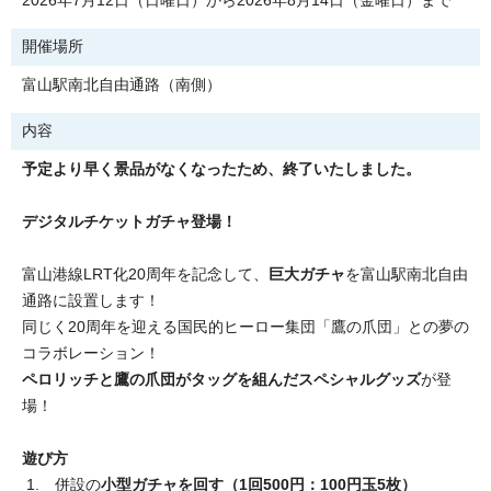
2026年7月12日（日曜日）から2026年8月14日（金曜日）まで
開催場所
富山駅南北自由通路（南側）
内容
予定より早く景品がなくなったため、終了いたしました。
デジタルチケットガチャ登場！
富山港線LRT化20周年を記念して、
巨大ガチャ
を富山駅南北自由
通路に設置します！
同じく20周年を迎える国民的ヒーロー集団「鷹の爪団」との夢の
コラボレーション！
ペロリッチと鷹の爪団がタッグを組んだスペシャルグッズ
が登
場！
遊び方
1. 併設の
小型ガチャを回す（1回500円：100円玉5枚）