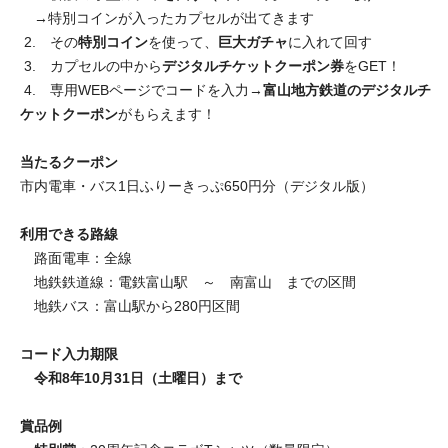
→特別コインが入ったカプセルが出てきます
2. その
特別コイン
を使って、
巨大ガチャ
に入れて回す
3. カプセルの中から
デジタルチケットクーポン券
をGET！
4. 専用WEBページでコードを入力→
富山地方鉄道のデジタルチ
ケットクーポン
がもらえます！
当たるクーポン
市内電車・バス1日ふりーきっぷ650円分（デジタル版）
利用できる路線
路面電車：全線
地鉄鉄道線：電鉄富山駅 ～ 南富山 までの区間
地鉄バス：富山駅から280円区間
コード入力期限
令和8年10月31日（土曜日）まで
賞品例