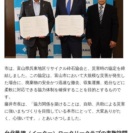
市は、富山県呉東地区リサイクル砕石協会と、災害時の協定を締
結しました。この協定は、富山市において大規模な災害が発生し
た場合に、廃棄物の安全かつ迅速な撤去、収集運搬、処分などに
柔軟に対応できる協力体制を確保することを目的とするもので
す。
藤井市長は、「協力関係を築けることは、自助、共助による災害
に強いまちづくりを目指している本市にとって、大変ありがた
く、心強いです。」とあいさつしました。