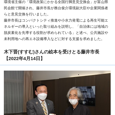
環境省主催の「環境政策にかかる全国行脚意見交換会」が富山県
民会館で開催され、藤井市長が務台俊介環境副大臣や企業関係者
らと意見交換を行いました。
藤井市長はコンパクトシティ推進や小水力発電による再生可能エ
ネルギーの導入といった取り組みを説明し、「自治体には地域の
脱炭素化を先導する役割が求められている」と述べ、公共施設や
未利用地への再エネ設備導入などに対する支援を求めました。
木下晋(すすむ)さんの絵本を受けとる藤井市長
【2022年4月14日】