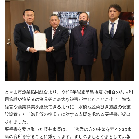
とやま市漁業協同組合より、令和6年能登半島地震で組合の共同利
用施設や漁業者の漁具等に甚大な被害が生じたことに伴い、漁協
経営や漁業操業を継続できるように「水橋地区荷捌き施設の仮施
設設置」と「漁具等の復旧」に対する支援を求める要望書が提出
されました。
要望書を受け取った藤井市長は、 「漁業の方の生業を守るのは市
民の台所を守ることに繋がります。すしのまちとやまとして広報