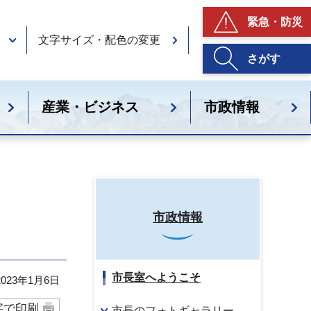
緊急・防災
文字サイズ・配色の変更
さがす
産業・ビジネス
市政情報
市政情報
市長室へようこそ
23年1月6日
字で印刷
市長のフォトギャラリー