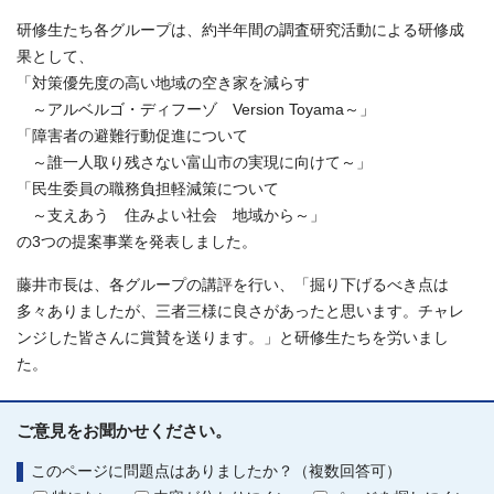
研修生たち各グループは、約半年間の調査研究活動による研修成
果として、
「対策優先度の高い地域の空き家を減らす
～アルベルゴ・ディフーゾ Version Toyama～」
「障害者の避難行動促進について
～誰一人取り残さない富山市の実現に向けて～」
「民生委員の職務負担軽減策について
～支えあう 住みよい社会 地域から～」
の3つの提案事業を発表しました。
藤井市長は、各グループの講評を行い、「掘り下げるべき点は
多々ありましたが、三者三様に良さがあったと思います。チャレ
ンジした皆さんに賞賛を送ります。」と研修生たちを労いまし
た。
ご意見をお聞かせください。
このページに問題点はありましたか？（複数回答可）