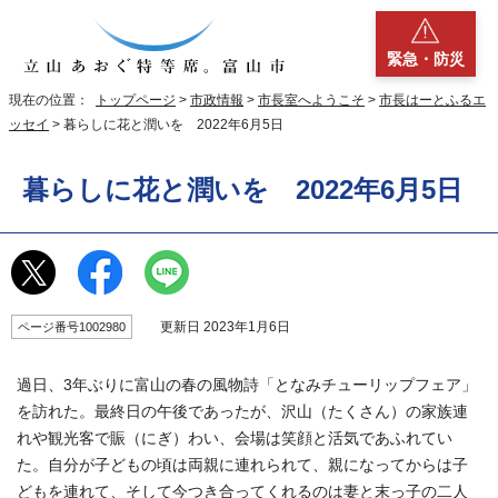
緊急・防災
現在の位置：
トップページ
>
市政情報
>
市長室へようこそ
>
市長はーとふるエ
ッセイ
> 暮らしに花と潤いを 2022年6月5日
暮らしに花と潤いを 2022年6月5日
更新日 2023年1月6日
ページ番号1002980
過日、3年ぶりに富山の春の風物詩「となみチューリップフェア」
を訪れた。最終日の午後であったが、沢山（たくさん）の家族連
れや観光客で賑（にぎ）わい、会場は笑顔と活気であふれてい
た。自分が子どもの頃は両親に連れられて、親になってからは子
どもを連れて、そして今つき合ってくれるのは妻と末っ子の二人