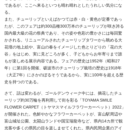
であるが、ここへ来るといつも晴れ晴れとしたうれしい気分にな
る。
また、チューリップといえばかつては赤・白・黄色が定番であっ
たが、このフェアは約300品種300万本のチューリップが咲き誇る
国内最大級の花の祭典であり、その姿や色彩の豊かさには毎回驚
かされる。リニューアルされたチューリップタワーから眺める大
花壇の地上絵や、富山の春をイメージした色とりどりの「花の大
谷」をはじめ、実に見どころが多く、子どもからお年寄りまで誰
もが楽しめる展示内容である。フェアの歴史は1952年（昭和27
年）に第1回を開催、砺波市のチューリップ栽培の歴史は1918年
（大正7年）にさかのぼるそうであるから、実に100年を超える歴
史を持つのである。
さて、話は変わるが、ゴールデンウィーク中には、摘花したチュ
ーリップ約30万輪を再利用して街を彩る「TOYAMA SMILE
FLOWER CARPET（トヤマスマイルフラワーカーペット）2022」
が開催された。色鮮やかなフラワーカーペットが、富山駅周辺や
富山城址公園、太閤山ランドや国宝瑞龍寺など、県内14カ所で観
光客や多くの県民の目を楽しませてくれた。県内民間企業のアイ