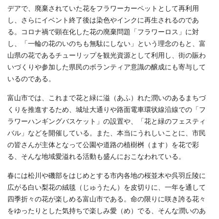
デアで、廃棄されていた花をフラワーカーペットとして再利用
し、さらにイベント終了後は染色やインクに再生されるのであ
る。コロナ禍で顕在化した花の廃棄問題「フラワーロス」に対
し、「一輪の花のいのちも無駄にしない」という理念のもと、富
山県の花であるチューリップを観光資源として利用し、街の賑わ
いづくりや参加した県民のボランティア意識の醸成にも寄与して
いるのである。
富山市では、これまで花と緑に溢（あふ）れた潤いのあるまちづ
くりを推進するため、城址大通りや路面電車環状線沿線での「フ
ラワーハンギングバスケット」の設置や、「花と緑のフェスティ
バル」などを開催している。また、本当にうれしいことに、市民
の皆さんが主体となって公園や道路の植樹桝（ます）を花で彩
る、そんな地域愛溢れる活動も盛んにおこなわれている。
春には松川や磯部をはじめとする市内各地の桜並木や呉羽丘陵に
広がる白い梨花の絨毯（じゅうたん）を皮切りに、一年を通して
四季折々の花が楽しめる富山市である。命の限りに咲き誇る花々
をゆったりとした気持ちで楽しみ愛（め）でる、そんな潤いのあ