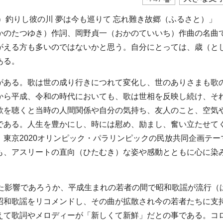
）釣りし彼の川 夢は今も巡りて 忘れ難き故郷（ふるさと）」
かのたつゆき）作詞、岡野貞一（おかのていいち）作曲の名曲
がえる方も多いのではないかと思う。自分にとっては、歳（と
ある。
がある。歌は世の成り行きにつれて変化し、世のありさまも歌
から平成、令和の時代においても、歌は世相を反映し続け、そ
歌を聴くと当時の人間関係や自分の気持ち、友人のこと、空気
である。人生を豊かにし、時には慰め、励まし、奮い立たせて
東京2020オリンピック・パラリンピックの民放共同企画テー
ども、アスリートの直向（ひたむき）な姿や感動とともに心に染
した影響であろうか、平成生まれの若者の間で昭和歌謡が流行（
昭和歌謡をリコメンドし、その曲が拡散され今の若者たちに支
えて歌詞やメロディーが「新しくて新鮮」だとの事である。コ