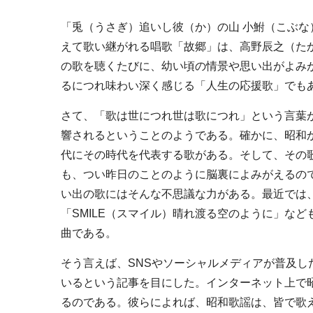
「兎（うさぎ）追いし彼（か）の山 小鮒（こぶな
えて歌い継がれる唱歌「故郷」は、高野辰之（た
の歌を聴くたびに、幼い頃の情景や思い出がよみ
るにつれ味わい深く感じる「人生の応援歌」でも
さて、「歌は世につれ世は歌につれ」という言葉
響されるということのようである。確かに、昭和
代にその時代を代表する歌がある。そして、その
も、つい昨日のことのように脳裏によみがえるの
い出の歌にはそんな不思議な力がある。最近では、
「SMILE（スマイル）晴れ渡る空のように」な
曲である。
そう言えば、SNSやソーシャルメディアが普及
いるという記事を目にした。インターネット上で
るのである。彼らによれば、昭和歌謡は、皆で歌