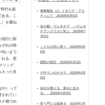
 時代を超
視察報告（2）イタリア・アス
である。こ
ティにて 2026年8月5日
し）を重ね
水の都・ヴェネチア ～ヴェネ
チアングラスに学ぶ 2026年7
月5日
の流行に影
れぞれの時
こどもの日に思う 2026年6月
5日
や匂いまで
くれる、思
国民の祝日 2026年5月5日
マソング
み入った名
デザインのチカラ 2026年4月
5日
はや）って
自分を整える。幸せに生き
る。 2026年3月5日
持されてい
ロナ禍でめ
笑う門には福来る 2026年2月