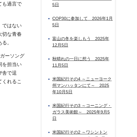
ても過言で
5日
COP30に参加して 2026年1月
5日
」ではない
大切な青春
富山の冬を楽しもう 2025年
ある。
12月5日
ンガーソング
秋晴れの一日に想う 2025年
詞を担当い
11月5日
び舎で逞
米国紀行その4 ～ニューヨーク
てくれるこ
州マンハッタンにて～ 2025
年10月5日
米国紀行その3 ～コーニング・
ガラス美術館～ 2025年9月5
日
米国紀行その2 ～ワシントン