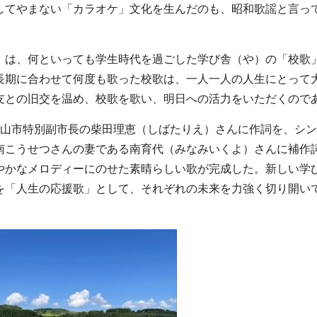
してやまない「カラオケ」文化を生んだのも、昭和歌謡と言っ
」は、何といっても学生時代を過ごした学び舎（や）の「校歌
長期に合わせて何度も歌った校歌は、一人一人の人生にとって
友との旧交を温め、校歌を歌い、明日への活力をいただくので
富山市特別副市長の柴田理恵（しばたりえ）さんに作詞を、シ
南こうせつさんの妻である南育代（みなみいくよ）さんに補作
やかなメロディーにのせた素晴らしい歌が完成した。新しい学
を「人生の応援歌」として、それぞれの未来を力強く切り開い