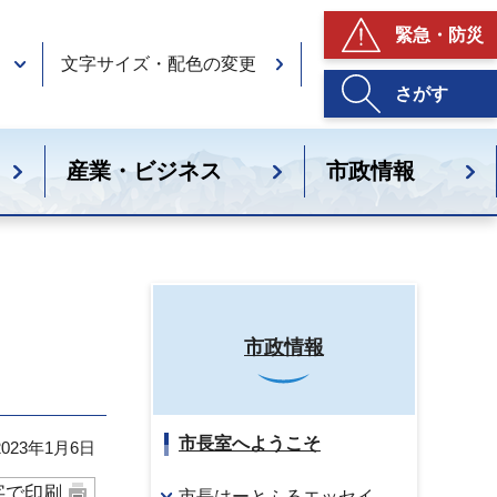
緊急・防災
文字サイズ・配色の変更
さがす
産業・ビジネス
市政情報
市政情報
市長室へようこそ
23年1月6日
字で印刷
市長はーとふるエッセイ