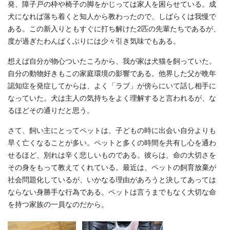
発、障子戸の枠や椅子の脚をかじっては家人を困らせている。成
犬になれば落ち着くと知人から教わったので、しばらくは我慢で
ある。この新入りともすぐに打ち解けた2匹の先輩たちであるが、
度が過ぎたわんぱくぶりには少々引き気味でもある。
想えば自分が物心ついたころから、我が家は犬猫を飼っていた。
自分の動物好きもこの家庭環境の影響である。他界した父が晩年
認知症を発症してからは、よく「ラブ」が傍らにいて話し相手に
なっていた。犬は主人の気持ちをよく理解すると言われるが、な
るほどその通りだと思う。
さて、飼い主にとってペットは、子どもの時に出会い自分よりも
早く亡くなることが多い。ペットと多くの時間を共有し心を通わ
せるほど、別れは辛く悲しいものである。彼らは、命の大切さを
その身をもって教えてくれている。最近は、ペットの飼育放棄が
社会問題化しているが、いかなる理由があろうと決してあっては
ならない身勝手な行為である。ペットは言うまでもなく大切な命
を持つ家族の一員なのだから。