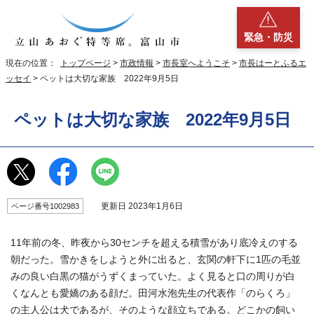
緊急・防災
現在の位置：
トップページ
>
市政情報
>
市長室へようこそ
>
市長はーとふるエ
ッセイ
> ペットは大切な家族 2022年9月5日
ペットは大切な家族 2022年9月5日
更新日 2023年1月6日
ページ番号1002983
11年前の冬、昨夜から30センチを超える積雪があり底冷えのする
朝だった。雪かきをしようと外に出ると、玄関の軒下に1匹の毛並
みの良い白黒の猫がうずくまっていた。よく見ると口の周りが白
くなんとも愛嬌のある顔だ。田河水泡先生の代表作「のらくろ」
の主人公は犬であるが、そのような顔立ちである。どこかの飼い