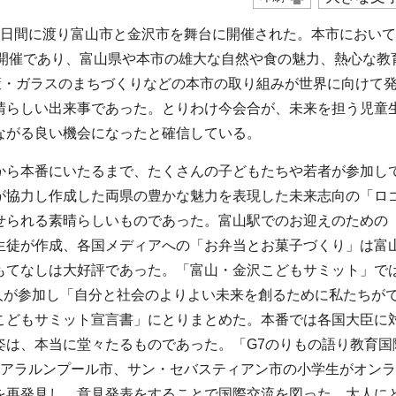
4日間に渡り富山市と金沢市を舞台に開催された。本市においては
の開催であり、富山県や本市の雄大な自然や食の魅力、熱心な教
策・ガラスのまちづくりなどの本市の取り組みが世界に向けて
晴らしい出来事であった。とりわけ今会合が、未来を担う児童
ながる良い機会になったと確信している。
から本番にいたるまで、たくさんの子どもたちや若者が参加し
が協力し作成した両県の豊かな魅力を表現した未来志向の「ロ
せられる素晴らしいものであった。富山駅でのお迎えのための
生徒が作成、各国メディアへの「お弁当とお菓子づくり」は富
もてなしは大好評であった。「富山・金沢こどもサミット」で
4人が参加し「自分と社会のよりよい未来を創るために私たちが
こどもサミット宣言書」にとりまとめた。本番では各国大臣に
姿は、本当に堂々たるものであった。「G7のりもの語り教育国
クアラルンプール市、サン・セバスティアン市の小学生がオン
を再発見し、意見発表をすることで国際交流を図った。大人に