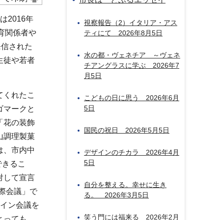
2016年
視察報告（2）イタリア・アス
育関係者や
ティにて 2026年8月5日
発信された
水の都・ヴェネチア ～ヴェネ
生徒や若者
チアングラスに学ぶ 2026年7
月5日
てくれたこ
こどもの日に思う 2026年6月
5日
ゴマークと
「花の装飾
国民の祝日 2026年5月5日
山調理製菓
は、市内中
デザインのチカラ 2026年4月
5日
できるこ
対して宣言
自分を整える。幸せに生き
際会議」で
る。 2026年3月5日
ライン会議を
笑う門には福来る 2026年2月
とっても、