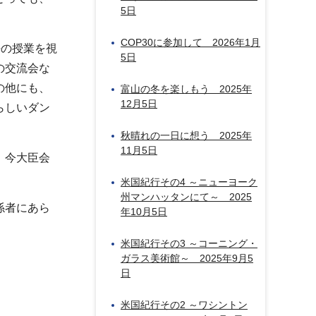
5日
COP30に参加して 2026年1月
語の授業を視
5日
の交流会な
の他にも、
富山の冬を楽しもう 2025年
12月5日
らしいダン
秋晴れの一日に想う 2025年
11月5日
、今大臣会
米国紀行その4 ～ニューヨーク
州マンハッタンにて～ 2025
係者にあら
年10月5日
米国紀行その3 ～コーニング・
ガラス美術館～ 2025年9月5
日
米国紀行その2 ～ワシントン