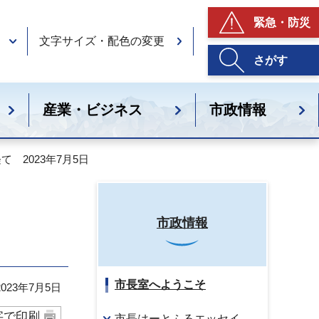
緊急・防災
文字サイズ・配色の変更
さがす
産業・ビジネス
市政情報
 2023年7月5日
市政情報
市長室へようこそ
23年7月5日
字で印刷
市長はーとふるエッセイ