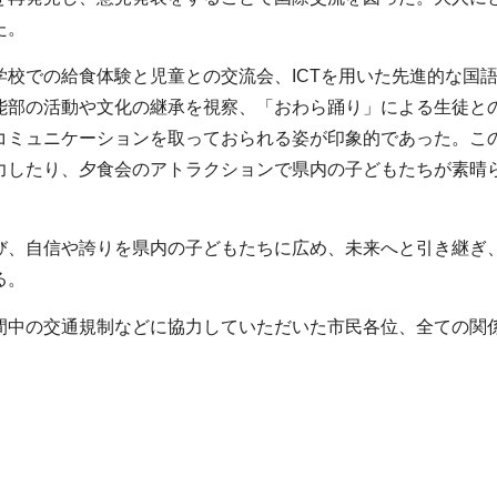
た。
校での給食体験と児童との交流会、ICTを用いた先進的な国
能部の活動や文化の継承を視察、「おわら踊り」による生徒と
コミュニケーションを取っておられる姿が印象的であった。こ
力したり、夕食会のアトラクションで県内の子どもたちが素晴
び、自信や誇りを県内の子どもたちに広め、未来へと引き継ぎ
る。
間中の交通規制などに協力していただいた市民各位、全ての関