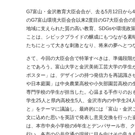
G7富山・金沢教育大臣会合が、去る5月12日から
のG7富山環境大臣会合以来2度目のG7大臣会合
地域に支えられた質の高い教育、SDGsや環境政
ことは、シビックプライドの醸成にもつながる素
たちにとって大きな刺激となり、将来の夢へとつ
さて、今回の大臣会合で特筆すべきは、準備段階
とであろう。富山大学と金沢美術工芸大学の学生
ポスター」は、デザインの持つ発信力を再認識さ
や日本庭園」は中央農業高校や小矢部園芸高校の
専門学校の学生が担当した。心温まる手作りのお
学生25人と県内高校生5人、金沢市内の中学生2
と」をテーマに議論し、最終的には「富山・金沢
文に込めた思いを英語で発表し意見交換を行った
は、本市中央小学校の6年生とデンパサール市、
行い、各市の公共交通の現状に目を向けその良さ