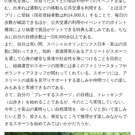
の変化を感じ、出会った人々との会話や街中でのイベントを楽し
む。出来れば通勤などの移動も公共交通を利用する。「とほ活ア
プリ」に登録（現在登録者数は約14,000人）することで、毎日の
歩数が確認できるほか、公共交通の利用やイベントでのポイント
獲得により抽選で賞品がゲットできる特典も楽しみである。ちな
みに自分の目標歩数は一日8,000歩以上である。
また、自分は長い間、スペシャルオリンピックス日本・富山の活
動に関わってきた。知的・発達障害があるアスリートがスポーツ
を通して心身の健全な発達や社会性を身につけることを目的と
し、組織運営やスポーツの指導には多くのファミリースタッフや
ボランティアスタッフが関わってくれている。スポーツには、ア
スリートの成長を見守りサポートする楽しみや仲間づくりの楽し
みもあると実感できるのである。
さて、自分の「プレーするスポーツ」の目標は、トレッキング
（山歩き）を始めることであるが、今のところ実現していない。
今年こそ富山の素晴らしい自然環境を、ゆっくりと歩いて楽しみ
たいと思う。皆さんも、身近なところで無理せず楽しみながらで
きるスポーツを始めてみてはいかがだろうか。