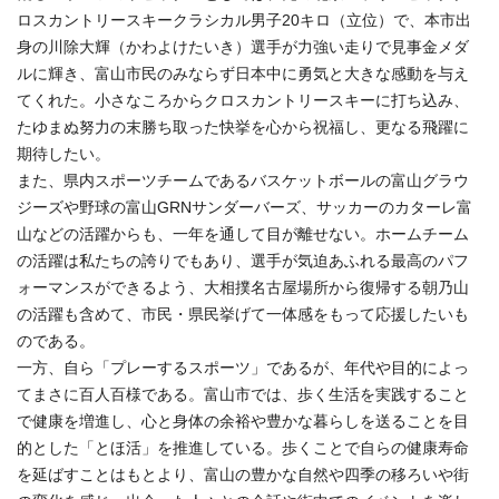
ロスカントリースキークラシカル男子20キロ（立位）で、本市出
身の川除大輝（かわよけたいき）選手が力強い走りで見事金メダ
ルに輝き、富山市民のみならず日本中に勇気と大きな感動を与え
てくれた。小さなころからクロスカントリースキーに打ち込み、
たゆまぬ努力の末勝ち取った快挙を心から祝福し、更なる飛躍に
期待したい。
また、県内スポーツチームであるバスケットボールの富山グラウ
ジーズや野球の富山GRNサンダーバーズ、サッカーのカターレ富
山などの活躍からも、一年を通して目が離せない。ホームチーム
の活躍は私たちの誇りでもあり、選手が気迫あふれる最高のパフ
ォーマンスができるよう、大相撲名古屋場所から復帰する朝乃山
の活躍も含めて、市民・県民挙げて一体感をもって応援したいも
のである。
一方、自ら「プレーするスポーツ」であるが、年代や目的によっ
てまさに百人百様である。富山市では、歩く生活を実践すること
で健康を増進し、心と身体の余裕や豊かな暮らしを送ることを目
的とした「とほ活」を推進している。歩くことで自らの健康寿命
を延ばすことはもとより、富山の豊かな自然や四季の移ろいや街