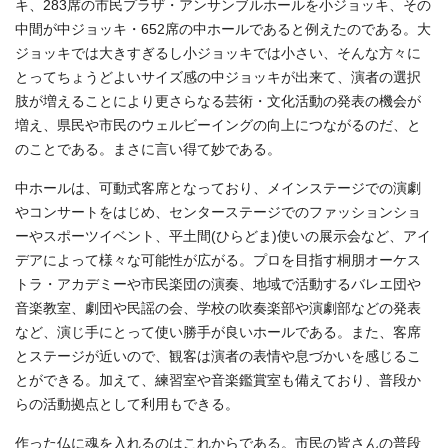
キ、283席の市民プラザ・アンサンブルホールを小ジョッキ、その
中間が中ジョッキ・652席の中ホールであると例えたのである。大
ジョッキでは大きすぎるし小ジョッキでは小さい、そんな方々に
とってちょうどよいサイズ感の中ジョッキが出来て、演者の選択
肢が増えることにより更さらなる芸術・文化活動の発表の機会が
増え、県民や市民のウェルビーイングの向上につながるのだ、と
のことである。まさに言い得て妙である。
中ホールは、可動式客席となっており、メインステージでの演劇
やコンサートをはじめ、センターステージでのファッションショ
ーやスポーツイベント、平土間(ひらどま)使いの展示会など、アイ
デアによって様々な可能性が広がる。プロを目指す桐朋オーケス
トラ・アカデミーや市民楽団の演奏、地域で活動するバレエ団や
音楽教室、劇団や民謡の会、学校の吹奏楽部や演劇部などの発表
など、演じ手にとって使い勝手が良いホールである。また、客席
とステージが近いので、観客は演者の表情や息づかいを感じるこ
とができる。加えて、練習室や音楽鑑賞室も備えており、普段か
らの活動拠点として利用もできる。
作った仏に魂を入れるのはこれからである。市民の皆さんの普段