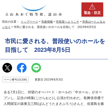
緊急・防災
現在の位置：
トップページ
>
市政情報
>
市長室へようこそ
>
市長はーとふるエ
ッセイ
> 市民に愛される、普段使いのホールを目指して 2023年8月5日
市民に愛される、普段使いのホールを
目指して 2023年8月5日
更新日 2023年8月3日
ページ番号1013381
去る7月1日に、待望のオーバード・ホールの「中ホール」がオー
プンし、記念の杮落(こけらおと)し公演が行われた。歌舞伎俳優で
人間国宝の坂東玉三郎(ばんどうたまさぶろう)さんと、佐渡島を拠