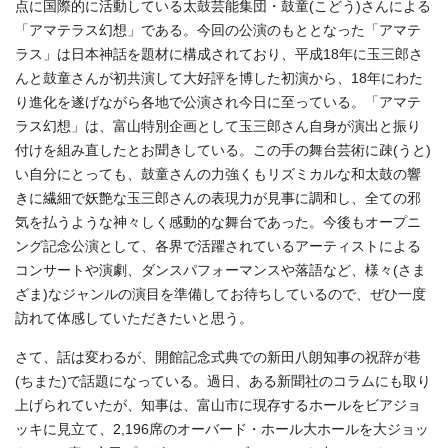
点に国際的に活動している太鼓芸能集団・鼓童(こどう)さんによる
「アマテラス幻想」である。今回の公演のもととなった「アマテ
ラス」は日本神話を題材に構成されており、平成18年に玉三郎さ
んと鼓童さんが初共演して大好評を博した初演から、18年にわた
り進化を遂げながら各地で公演され今日に至っている。「アマテ
ラス幻想」は、富山特別企画として玉三郎さん自身が演出と振り
付けを組み直したとお聞きしている。この手の舞台芸術に疎(うと)
い自分にとっても、鼓童さんの力強くもリズミカルな和太鼓の響
きに繊細で妖艶な玉三郎さんの表現力が見事に調和し、全ての邪
気を払うような神々しく感動的な舞台であった。今後もオープニ
ング記念公演として、各界で活躍されているアーティストによる
コンサートや演劇、ダンスパフォーマンスや落語など、様々(さま
ざま)なジャンルの演目を準備してお待ちしているので、ぜひ一度
訪れて体感していただきたいと思う。
さて、話は変わるが、開館記念式典での新田八朗知事の祝辞が巷
(ちまた)で話題になっている。過日、ある新聞社のコラムにも取り
上げられていたが、知事は、富山市に現存するホールをビアジョ
ッキに見立て、2,196席のオーバード・ホール大ホールを大ジョッ