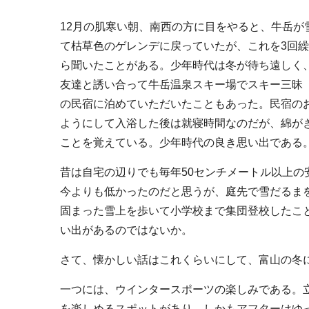
12月の肌寒い朝、南西の方に目をやると、牛岳
て枯草色のゲレンデに戻っていたが、これを3回
ら聞いたことがある。少年時代は冬が待ち遠しく
友達と誘い合って牛岳温泉スキー場でスキー三昧
の民宿に泊めていただいたこともあった。民宿の
ようにして入浴した後は就寝時間なのだが、綿が
ことを覚えている。少年時代の良き思い出である
昔は自宅の辺りでも毎年50センチメートル以上
今よりも低かったのだと思うが、庭先で雪だるま
固まった雪上を歩いて小学校まで集団登校したこ
い出があるのではないか。
さて、懐かしい話はこれくらいにして、富山の冬
一つには、ウインタースポーツの楽しみである。
を楽しめるスポットがあり、しかもアフターはゆ