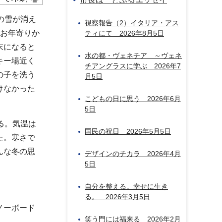
の雪が消え
視察報告（2）イタリア・アス
のお年寄りか
ティにて 2026年8月5日
末になると
水の都・ヴェネチア ～ヴェネ
キー場近く
チアングラスに学ぶ 2026年7
の子を洗う
月5日
けなかった
こどもの日に思う 2026年6月
5日
る。気温は
国民の祝日 2026年5月5日
た。寒さで
んな冬の思
デザインのチカラ 2026年4月
5日
自分を整える。幸せに生き
る。 2026年3月5日
ノーボード
笑う門には福来る 2026年2月