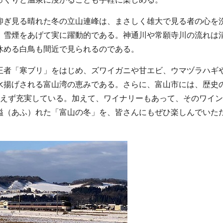
仰ぎ見る晴れた冬の立山連峰は、まさしく雄大で見る者の心を
、雪煙をあげて実に躍動的である。神通川や常願寺川の流れは
休める白鳥も間近で見られるのである。
王者「寒ブリ」をはじめ、ズワイガニや甘エビ、ウマヅラハギ
水揚げされる富山湾の恵みである。さらに、富山市には、歴史
絶えず充実している。加えて、ワイナリーもあって、そのワイ
溢（あふ）れた「富山の冬」を、皆さんにもぜひ楽しんでいた