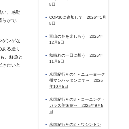
5日
洗い、感動
COP30に参加して 2026年1月
清らかで、
5日
富山の冬を楽しもう 2025年
やゲンゲな
12月5日
のある造り
秋晴れの一日に想う 2025年
ンも、鮮魚と
11月5日
だきたいと
米国紀行その4 ～ニューヨーク
州マンハッタンにて～ 2025
年10月5日
米国紀行その3 ～コーニング・
ガラス美術館～ 2025年9月5
日
米国紀行その2 ～ワシントン