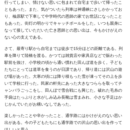
行ってしまい、情けない思いに包まれて自宅まで歩いて帰ったこ
ともあった。また、気がついたら列車は神通峡にさしかかってお
り、楡原駅で下車して中学時代の恩師の家でお世話になったこと
もあった。街灯の明かりでキャッチボールをした。いつも親身に
なって接していただいた亡き恩師との思い出は、今もかけがえの
ない心の支えである。
さて、最寄り駅から自宅までは徒歩で15分ほどの距離である。列
車を降りて陸橋を渡る。かつては雑貨店や家具店などで賑わった
駅前を抜け、小学校の頃から通い慣れた田んぼ道を歩く。子ども
たちにとっては道草を食うのが日課であり、帰り道には沢山の遊
び場があった。大寒の頃には降り積もった雪が凍ってその上を歩
いて学校に行った。民家の軒先にあった大きなつららを取ってチ
ャンバラごっこをし、田んぼで雪合戦にも興じた。破れた毛糸の
手袋はたっぷりと水がしみ込み長靴は雪まみれ、小さな手足はか
じかんでいたがお構いなしであった。
楽しかったことや辛かったこと、通学路にはかけがえのない思い
出がある。今の子どもたちにも通学路での沢山の思い出を作って
ほしいと思う。