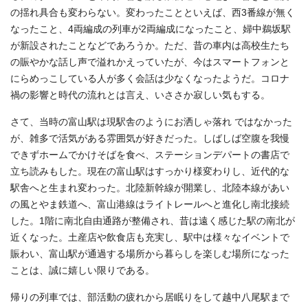
の揺れ具合も変わらない。変わったことといえば、西3番線が無く
なったこと、4両編成の列車が2両編成になったこと、婦中鵜坂駅
が新設されたことなどであろうか。ただ、昔の車内は高校生たち
の賑やかな話し声で溢れかえっていたが、今はスマートフォンと
にらめっこしている人が多く会話は少なくなったようだ。コロナ
禍の影響と時代の流れとは言え、いささか寂しい気もする。
さて、当時の富山駅は現駅舎のようにお洒しゃ落れ ではなかった
が、雑多で活気がある雰囲気が好きだった。しばしば空腹を我慢
できずホームでかけそばを食べ、ステーションデパートの書店で
立ち読みもした。現在の富山駅はすっかり様変わりし、近代的な
駅舎へと生まれ変わった。北陸新幹線が開業し、北陸本線があい
の風とやま鉄道へ、富山港線はライトレールへと進化し南北接続
した。1階に南北自由通路が整備され、昔は遠く感じた駅の南北が
近くなった。土産店や飲食店も充実し、駅中は様々なイベントで
賑わい、富山駅が通過する場所から暮らしを楽しむ場所になった
ことは、誠に嬉しい限りである。
帰りの列車では、部活動の疲れから居眠りをして越中八尾駅まで