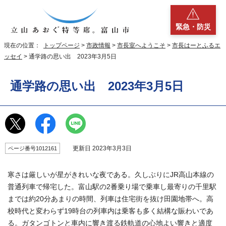
緊急・防災
現在の位置：
トップページ
>
市政情報
>
市長室へようこそ
>
市長はーとふるエ
ッセイ
> 通学路の思い出 2023年3月5日
通学路の思い出 2023年3月5日
更新日 2023年3月3日
ページ番号1012161
寒さは厳しいが星がきれいな夜である。久しぶりにJR高山本線の
普通列車で帰宅した。富山駅の2番乗り場で乗車し最寄りの千里駅
までは約20分あまりの時間、列車は住宅街を抜け田園地帯へ。高
校時代と変わらず19時台の列車内は乗客も多く結構な賑わいであ
る。ガタンゴトンと車内に響き渡る鉄軌道の心地よい響きと適度