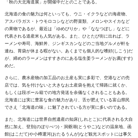
「秋の大北海道展」が開催中だとのことである。
北海道の食の魅力は何といっても、ウニ・イクラなどの海産物、
アスパラガス・トウモロコシなどの野菜類、メロンやスイカなど
の果物であるが、最近は「ゆめぴりか」や「ななつぼし」などに
代表される道産米も人気がある。また、ひとたび街に出れば、ラ
ーメンや寿司、海鮮丼、ジンギスカンなどのご当地グルメが軒を
連ね、胃袋が休まる暇がない。あくまでも個人的な嗜好(しこう)だ
が、締めのラーメンはすすきのにある塩生姜ラーメンがお薦(すす)
めだ。
さらに、農水産物の加工品のお土産も実に多彩で、空港などの売
店では、気を付けないと大きなお土産袋を抱えて帰路に就くか、
もしくは段ボール箱での地方発送を余儀なくされることもある。
北海道には実に豊富な食の魅力があり、舌が肥えている富山県民
でさえ「北海道の味」に魅了されている方が実に多いのである。
また、北海道には世界自然遺産の知床(しれとこ)に代表される大自
然に加え、登別(のぼりべつ)・洞爺湖(とうやこ)などの温泉地、函
館(はこだて)や小樽運河(おたるうんが)など観光スポットには事欠