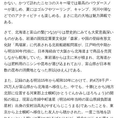
かない。かつて訪れたニセコのスキー場では最高のパウダースノ
ーが楽しめ、夏にはゴルフやツーリング、キャンプ、河川や湖な
どでのアクティビティも楽しめる。まさに北の大地は魅力満載で
ある。
さて、北海道と富山の繋(つな)がりは歴史的にみても大変意義深い
ものがある。岩瀬の国指定重要文化財「森家」や国の登録有形文
化財「馬場家」に代表される北前船廻船問屋が、江戸時代中期か
ら明治30年代頃に、日本海経由で大阪から北海道まで商品を売買
しながら航海していた。東岩瀬からは主に米が積まれ、北海道か
らは肥料用のニシンや昆布が運び込まれており、富山県が日本有
数の昆布の消費地となった所以(ゆえん)である。
また、記録のある明治15年から昭和10年にかけて、約4万8千戸・
25万人が富山県から北海道へ移住した。中でも、十勝(とかち)地方
北部に位置する河東郡上士幌町(かとうぐんかみしほろちょう)の開
拓の祖は、現富山市婦中町速星（明治40年当時の富山県婦負郡速
星村）出身の安村治高丸(やすむらじこうまる)であったことを、東
京から上士幌町へ移住した友人から聴かされた。一度ご当地を訪