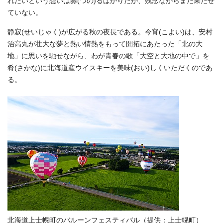
れたいという想いは募(つの)るばかりだが、残念ながらまだ果たせ
ていない。
静寂(せいじゃく)が広がる秋の夜長である。今宵(こよい)は、安村
治高丸が壮大な夢と熱い情熱をもって開拓にあたった「北の大
地」に思いを馳せながら、わが青春の歌「大空と大地の中で」を
肴(さかな)に北海道産ウイスキーを美味(おい)しくいただくのであ
る。
北海道上士幌町のバルーンフェスティバル（提供：上士幌町）